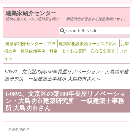
メインコンテンツに移動
建築家紹介センター
建物を建てたい方に建築家を紹介・一級建築士が運営する建築家紹介サイト
検索
検索フォーム
建築家紹介センター・TOP
建築家相談依頼サービスの流れ
お客
様の声
相談依頼事例
料金
よくある質問
安心安全宣言
ログ
イン
I-0892、文京区の築100年長屋リノベーション・大島功市建
築研究所 一級建築士事務所 大島功市さん >
I-0892、文京区の築100年長屋リノベーショ
ン・大島功市建築研究所 一級建築士事務
所 大島功市さん
(link is external)
(link is external)
(link is external)
(link is external)
(link is external)
(link is external)