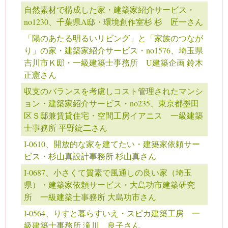
自然素材で構成した家・建築家紹介サービス・
no1230、千葉県A邸・環境創作室杉 杉 匠一さん
「陽のあたる明るいリビング」と「家族のつなが
り」の家・建築家紹介サービス・no1576、埼玉県
吉川市Ｋ邸・一級建築士事務所 U建築企画 鈴木
正憲さん
収支のバランスを考慮しコスト管理されたマンシ
ョン・建築家紹介サービス・no235、東京都墨田
区Ｓ邸兼賃貸住宅・空間工房イアニス 一級建築
士事務所 平野錠二さん
I-0610、開放的な家を建てたい・建築家依頼サー
ビス・杉山真設計事務所 杉山真さん
I-0687、小さくて質素で風通しの良い家（埼玉
県）・建築家依頼サービス・大島功市建築研究
所 一級建築士事務所 大島功市さん
I-0564、りすと暮らすいえ・スピカ建築工房 一
級建築士事務所 滝川 良子さん