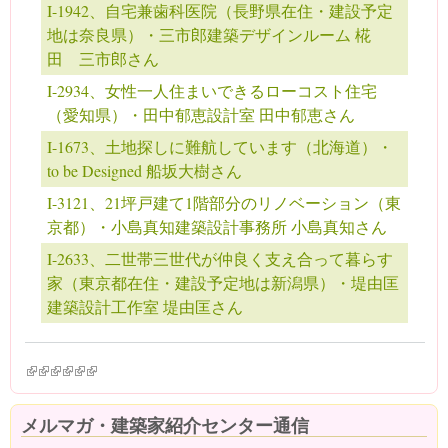
I-1942、自宅兼歯科医院（長野県在住・建設予定
地は奈良県）・三市郎建築デザインルーム 椛
田 三市郎さん
I-2934、女性一人住まいできるローコスト住宅
（愛知県）・田中郁恵設計室 田中郁恵さん
I-1673、土地探しに難航しています（北海道）・
to be Designed 船坂大樹さん
I-3121、21坪戸建て1階部分のリノベーション（東
京都）・小島真知建築設計事務所 小島真知さん
I-2633、二世帯三世代が仲良く支え合って暮らす
家（東京都在住・建設予定地は新潟県）・堤由匡
建築設計工作室 堤由匡さん
(link is external)
(link is external)
(link is external)
(link is external)
(link is external)
(link is external)
メルマガ・建築家紹介センター通信