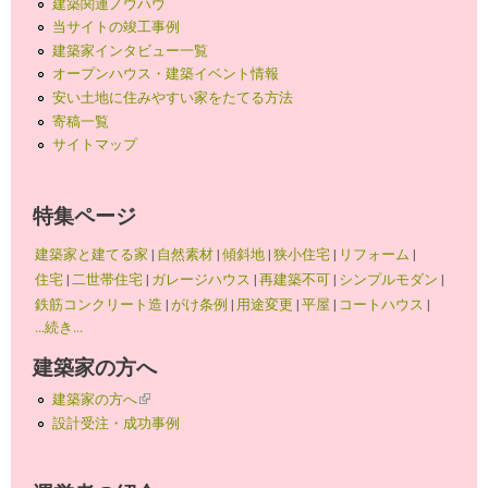
建築関連ノウハウ
当サイトの竣工事例
建築家インタビュー一覧
オープンハウス・建築イベント情報
安い土地に住みやすい家をたてる方法
寄稿一覧
サイトマップ
特集ページ
建築家と建てる家
|
自然素材
|
傾斜地
|
狭小住宅
|
リフォーム
|
住宅
|
二世帯住宅
|
ガレージハウス
|
再建築不可
|
シンプルモダン
|
鉄筋コンクリート造
|
がけ条例
|
用途変更
|
平屋
|
コートハウス
|
...続き...
建築家の方へ
建築家の方へ
(link is external)
設計受注・成功事例