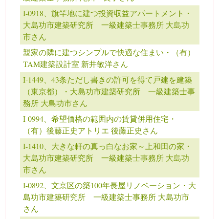
I-0918、旗竿地に建つ投資収益アパートメント・
大島功市建築研究所 一級建築士事務所 大島功
市さん
親家の隣に建つシンプルで快適な住まい・（有）
TAM建築設計室 新井敏洋さん
I-1449、43条ただし書きの許可を得て戸建を建築
（東京都）・大島功市建築研究所 一級建築士事
務所 大島功市さん
I-0994、希望価格の範囲内の賃貸併用住宅・
（有）後藤正史アトリエ 後藤正史さん
I-1410、大きな軒の真っ白なお家～上和田の家・
大島功市建築研究所 一級建築士事務所 大島功
市さん
I-0892、文京区の築100年長屋リノベーション・大
島功市建築研究所 一級建築士事務所 大島功市
さん