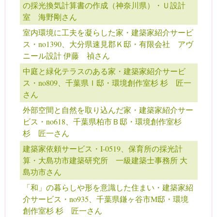
の採光換気計算書の作成（神奈川県）・Ｕ設計
室 海野剛さん
室内環境に工夫を凝らした家・建築家紹介サービ
ス・no1390、大分県速見郡Ｋ邸・有限会社 アヴ
ニール設計 伊藤 禎さん
中庭と緑化テラスのある家・建築家紹介サービ
ス・no809、千葉県Ｉ邸・環境創作室杉 杉 匠一
さん
外部空間と自然を取り込んだ家・建築家紹介サー
ビス・no618、千葉県柏市Ｂ邸・環境創作室杉
杉 匠一さん
建築家依頼サービス・I-0519、保育所の採光計
算・大島功市建築研究所 一級建築士事務所 大
島功市さん
「和」の暮らしや形を意識した住まい・建築家紹
介サービス・no935、千葉県鎌ヶ谷市M邸・環境
創作室杉 杉 匠一さん