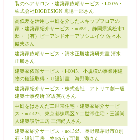
装のヘアサロン・建築家依頼サービス・I-0076・
株式会社DIGDESIGN 嶌陽一郎さん
高低差を活用し中庭を介したスキップフロアの
家・建築家紹介サービス・no891、静岡県浜松市T
邸・（有）ビーアンドオーアソシエイツ 佐々木
健夫さん
建築家依頼サービス・清水正勝建築研究室 清水
正勝さん
建築家依頼サービス・I-0043、小規模の事業用建
物の確認取得・Ｕ設計室 海野剛さん
建築家紹介サービス・株式会社 アトリエ創一級
建築士事務所 宮坂英司さん
中庭をはさんだ二世帯住宅・建築家紹介サービ
ス・no1425、東京都練馬区Ｙ二世帯住宅・三浦尚
人建築設計工房 三浦尚人さん
建築家紹介サービス・no1365、長野県茅野市O別
荘・設計工房 悠(ゆう) 百瀬 満さん