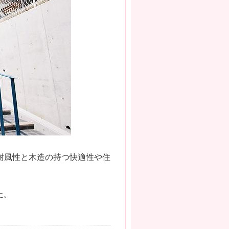
耐風性と木造の持つ快適性や住
た。