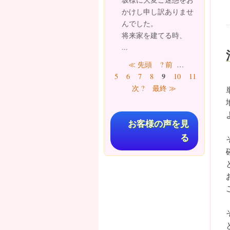
かけし申し訳ありませ
んでした。
将来家を建てる時、
...
ページ
≪ 先頭
? 前
…
9
5
6
7
8
10
11
12
13
次 ?
最終 ≫
お客様の声を見
る