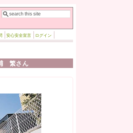
検索
検索フォーム
問
安心安全宣言
ログイン
杉浦 繁さん