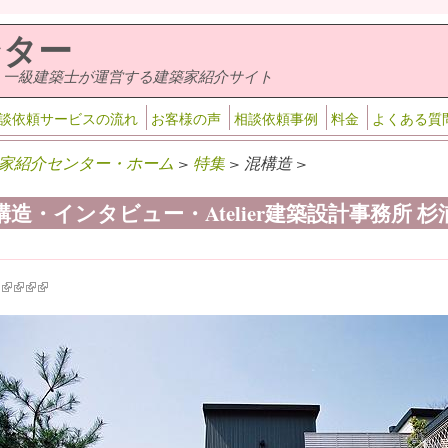
ンター
・一級建築士が運営する建築家紹介サイト
談依頼サービスの流れ
お客様の声
相談依頼事例
料金
よくある質
家紹介センター・ホーム
>
特集
> 混構造 >
構造・インタビュー・Atelier建築設計事務所 
k is external)
ink is external)
(link is external)
(link is external)
(link is external)
(link is external)