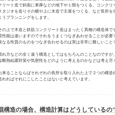
クリート造で斜面に車庫などの地下や１階をつくる、コンクリ
スタジオを造りその横や上に木造で主屋をつくる、など長所を
ようプランニングをします。
その上で木造と鉄筋コンクリート造はまったく異種の構造体で
質性能は違いますのでそれをうまくつなぎあわせることが必要
異なる性質のものをつなぎ合わせるのは実は非常に難しいこと
揺れ方などの全く違う構造としてはもちろんのことなのですが
は断熱結露対策や気密性をどのように考えるのかなどは考え尽
出来ることならばそれぞれの長所を取り入れた上で２つの構造
造れればそれにこしたことはないと考えています。
混構造の場合、構造計算はどうしているの