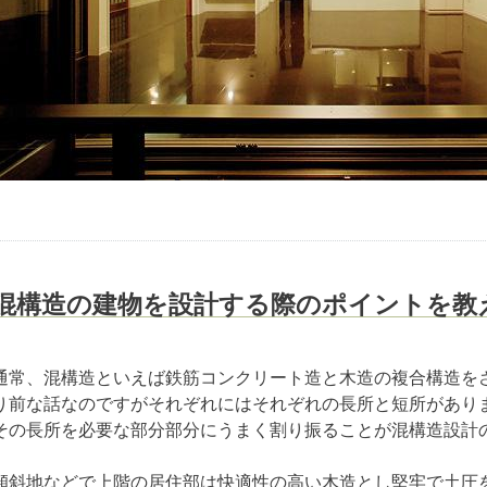
混構造の建物を設計する際のポイントを教
通常、混構造といえば鉄筋コンクリート造と木造の複合構造を
り前な話なのですがそれぞれにはそれぞれの長所と短所があり
その長所を必要な部分部分にうまく割り振ることが混構造設計
傾斜地などで上階の居住部は快適性の高い木造とし堅牢で土圧