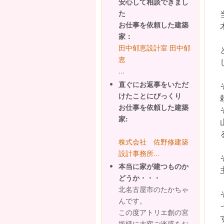
安心して相談できまし
た
お仕事を依頼した建築
家：
田中郁恵設計室 田中郁
恵
...
直ぐにお返事をいただ
けたことにびっくり
お仕事を依頼した建築
家:
株式会社 佐野修建築
設計事務所...
本当に家が建つものか
どうか・・・
北名古屋市のたかちゃ
んです。
この度アトリエ創の宮
坂様に大変ご迷惑をお