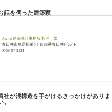
お話を伺った建築家
Atelier建築設計事務所 杉浦 繁
春日井市鳥居松町5丁目88番春日井ビル4F
0568-87-2124
貴社が混構造を手がけるきっかけがありま
い。