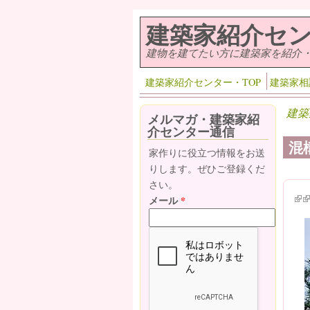
メインコンテンツに移動
建築家紹介セ
建物を建てたい方に建築家を紹介
建築家紹介センター・TOP
建築家相
建築
メルマガ・建築家紹
介センター通信
混
家作りに役立つ情報をお送
りします。ぜひご登録くだ
さい。
(lin
(l
メール
*