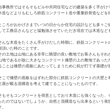
当事務所ではそもそもビルや共同住宅などの建築を多く手がけ
木造などよりもむしろ鉄筋コンクリート造や重量鉄骨造などを
ところがおかげさまでいつの日からか住宅の設計なども多々ご
して工務店さんなどと猛勉強させていただき現在では木造など
そんな木造をたくさん手がけだした時期に、鉄筋コンクリート
頼頂いた時のことです。
その土地は山地にある非常に眺望の良い敷地でお客さんもそれ
山地であるが故に大きなコンクリート擁壁の上の敷地であった
ることは擁壁の底板にあたってしまうために杭が打てず基礎が
そこで擁壁の底板をはずれた部分に鉄筋コンクリートの大壁と
主屋が載る混構造を考えて建てることになったものです。
そもそもコンクリートを得意としており木造にも強くなった、
ったのではないでしょうか、自然と混構造なら出来るという発
す。