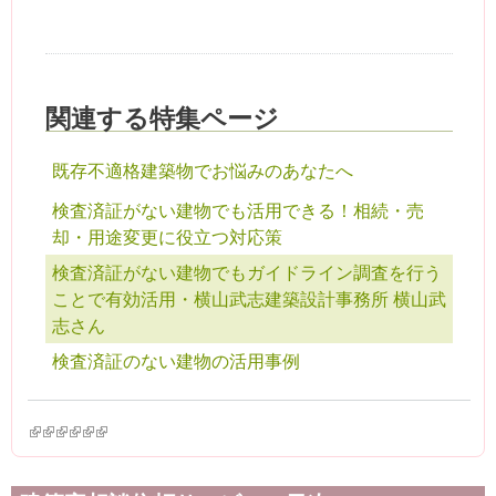
関連する特集ページ
既存不適格建築物でお悩みのあなたへ
検査済証がない建物でも活用できる！相続・売
却・用途変更に役立つ対応策
検査済証がない建物でもガイドライン調査を行う
ことで有効活用・横山武志建築設計事務所 横山武
志さん
検査済証のない建物の活用事例
(link is external)
(link is external)
(link is external)
(link is external)
(link is external)
(link is external)