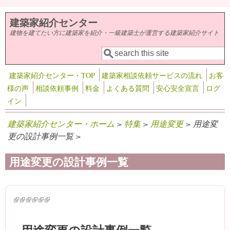
メインコンテンツに移動
建築家紹介センター
建物を建てたい方に建築家を紹介・一級建築士が運営する建築家紹介サイト
検索
検索フォーム
建築家紹介センター・TOP
建築家相談依頼サービスの流れ
お客
様の声
相談依頼事例
料金
よくある質問
安心安全宣言
ログ
イン
建築家紹介センター・ホーム
>
特集
>
用途変更
> 用途変
更の設計事例一覧 >
用途変更の設計事例一覧
(link is external)
(link is external)
(link is external)
(link is external)
(link is external)
(link is external)