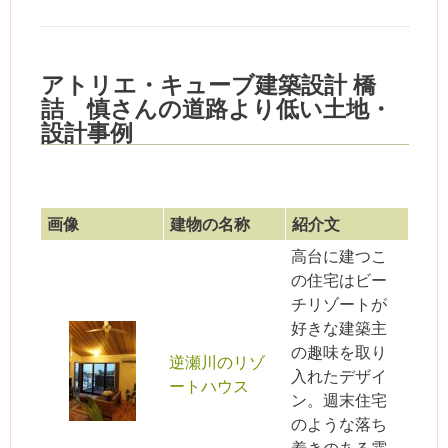
アトリエ・キューブ建築設計 橋
詰 慎さんの道路より低い土地・
設計事例
画像
建物の名称
紹介文
高台に建つこ
の住宅はビー
チリゾートが
好きな建築主
の趣味を取り
逆瀬川のリゾ
入れたデザイ
ートハウス
ン。週末住宅
のような落ち
着きのある雰