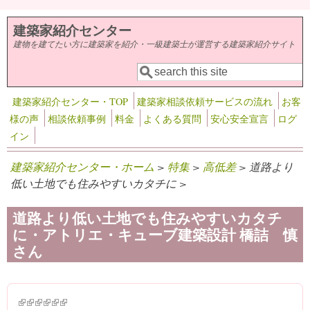
メインコンテンツに移動
建築家紹介センター
建物を建てたい方に建築家を紹介・一級建築士が運営する建築家紹介サイト
検索
検索フォーム
建築家紹介センター・TOP
建築家相談依頼サービスの流れ
お客
様の声
相談依頼事例
料金
よくある質問
安心安全宣言
ログ
イン
建築家紹介センター・ホーム
>
特集
>
高低差
> 道路より
低い土地でも住みやすいカタチに >
道路より低い土地でも住みやすいカタチ
に・アトリエ・キューブ建築設計 橋詰 慎
さん
(link is external)
(link is external)
(link is external)
(link is external)
(link is external)
(link is external)