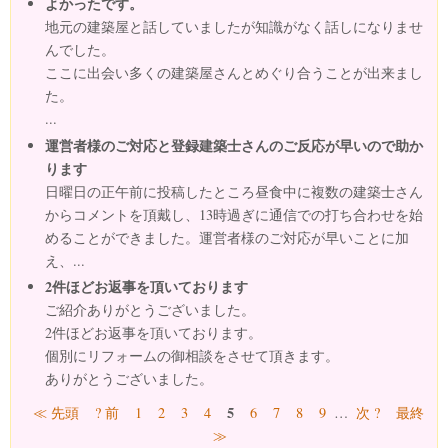
よかったです。
地元の建築屋と話していましたが知識がなく話しになりませ
んでした。
ここに出会い多くの建築屋さんとめぐり合うことが出来まし
た。
...
運営者様のご対応と登録建築士さんのご反応が早いので助か
ります
日曜日の正午前に投稿したところ昼食中に複数の建築士さん
からコメントを頂戴し、13時過ぎに通信での打ち合わせを始
めることができました。運営者様のご対応が早いことに加
え、...
2件ほどお返事を頂いております
ご紹介ありがとうございました。
2件ほどお返事を頂いております。
個別にリフォームの御相談をさせて頂きます。
ありがとうございました。
ページ
5
≪ 先頭
? 前
1
2
3
4
6
7
8
9
…
次 ?
最終
≫