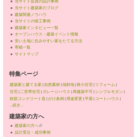
当サイト会員の設計事例
当サイト建築家のブログ
建築関連ノウハウ
当サイトの竣工事例
建築家インタビュー一覧
オープンハウス・建築イベント情報
安い土地に住みやすい家をたてる方法
寄稿一覧
サイトマップ
特集ページ
建築家と建てる家
|
自然素材
|
傾斜地
|
狭小住宅
|
リフォーム
|
住宅
|
二世帯住宅
|
ガレージハウス
|
再建築不可
|
シンプルモダン
|
鉄筋コンクリート造
|
がけ条例
|
用途変更
|
平屋
|
コートハウス
|
...続き...
建築家の方へ
建築家の方へ
(link is external)
設計受注・成功事例