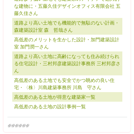
な建物に・五藤久佳デザインオフィス有限会社 五
藤久佳さん
道路より高い土地でも機能的で無駄のない計画・
森建築設計室 森 哲哉さん
高低差のメリットを生かした設計・加門建築設計
室 加門潤一さん
道路より高い土地に高齢になっても住み続けられ
る住宅設計・三村邦彦建築設計事務所 三村邦彦さ
ん
高低差のある土地でも安全でかつ眺めの良い住
宅・〈株〉川島建築事務所 川島 守さん
高低差のある土地が得意な建築家一覧
高低差のある土地の設計事例一覧
(link is external)
(link is external)
(link is external)
(link is external)
(link is external)
(link is external)