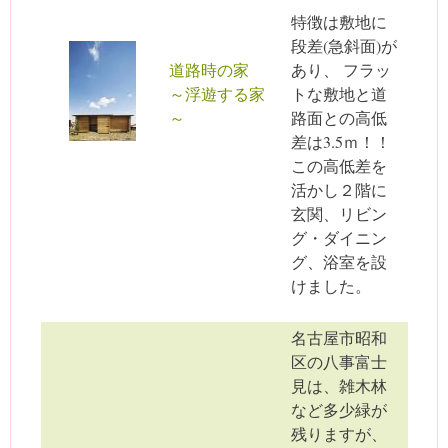
特徴は敷地に
段差(急斜面)が
道路時の家
あり、 フラッ
～浮遊する家
トな敷地と道
～
路面との高低
差は3.5ｍ！！
この高低差を
活かし２階に
玄関、リビン
グ・ダイニン
グ、浴室を設
けました。
名古屋市昭和
区の八事富士
見は、雑木林
など多少緑が
残りますが、