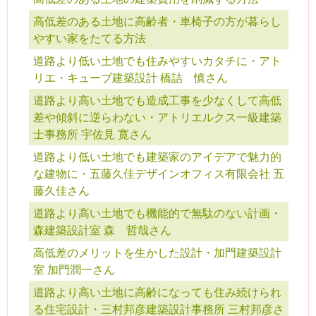
高低差のある土地に高齢者・車椅子の方が暮らし
やすい家をたてる方法
道路より低い土地でも住みやすいカタチに・アト
リエ・キューブ建築設計 橋詰 慎さん
道路より高い土地でも造成工事を少なくして高低
差や傾斜に逆らわない・アトリエルクス一級建築
士事務所 宇佐見 寛さん
道路より低い土地でも建築家のアイデアで魅力的
な建物に・五藤久佳デザインオフィス有限会社 五
藤久佳さん
道路より高い土地でも機能的で無駄のない計画・
森建築設計室 森 哲哉さん
高低差のメリットを生かした設計・加門建築設計
室 加門潤一さん
道路より高い土地に高齢になっても住み続けられ
る住宅設計・三村邦彦建築設計事務所 三村邦彦さ