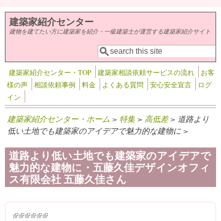
メインコンテンツに移動
建築家紹介センター
建物を建てたい方に建築家を紹介・一級建築士が運営する建築家紹介サイト
検索
検索フォーム
建築家紹介センター・TOP
建築家相談依頼サービスの流れ
お客
様の声
相談依頼事例
料金
よくある質問
安心安全宣言
ログ
イン
建築家紹介センター・ホーム
>
特集
>
高低差
> 道路より
低い土地でも建築家のアイデアで魅力的な建物に >
道路より低い土地でも建築家のアイデアで
魅力的な建物に・五藤久佳デザインオフィ
ス有限会社 五藤久佳さん
(link is external)
(link is external)
(link is external)
(link is external)
(link is external)
(link is external)