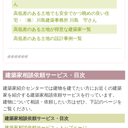
ん
高低差のある土地でも安全でかつ眺めの良い住
宅・〈株〉川島建築事務所 川島 守さん
高低差のある土地が得意な建築家一覧
高低差のある土地の設計事例一覧
(link is external)
(link is external)
(link is external)
(link is external)
(link is external)
(link is external)
建築家相談依頼サービス・目次
建築家紹介センターでは建物を建てたい方にお近くの建築
家を紹介する建築家相談依頼サービスを行っています。
建物について相談・依頼したい方はぜひ、下記のページを
ご覧ください。
建築家相談依頼サービス・目次
建築家相談依頼サービス・トップページ