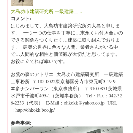
大島功市建築研究所 一級建築士...
コメント:
はじめまして、大島功市建築研究所の大島と申しま
す。 一つ一つの仕事を丁寧に…末永くお付き合いの
できる関係をつくりたく…建築に取り組んでおりま
す。 建築の世界に色々な人間、業者さんがいる中
で…人間的な相性と価値観が大切だと思ってます。
お役に立てれば幸いです。
お鷹の森のアトリエ 大島功市建築研究所 一級建築
士事務所 〒185-0022東京都国分寺市東元町3-19-9
本多ナンバーワン（東京事務所） 〒310-0851茨城県
水戸市千波町495-1（茨城事務所） Tel・Fax：042-32
6-2233（代表） E-Mail：ohkokk@yahoo.co.jp URL
：http://ohkokk.boo.jp/
参考事例: