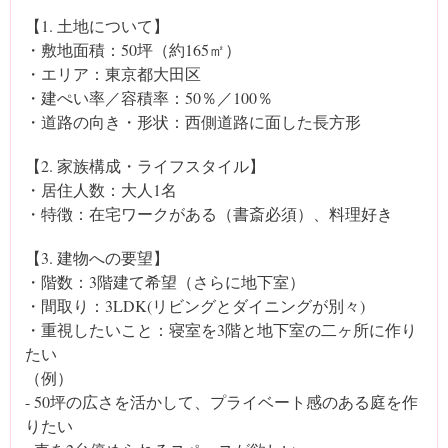
【1. 土地について】
・敷地面積：50坪（約165㎡）
・エリア：東京都大田区
・建ぺい率／容積率：50％／100％
・道路の向き・形状：西側道路に面した長方形
【2. 家族構成・ライフスタイル】
・居住人数：大人1名
・特徴：在宅ワークがある（書斎必須）、料理好き
【3. 建物への要望】
・階数：3階建て希望（さらに地下室）
・間取り：3LDK(リビングとダイニングが別々)
・重視したいこと：寝室を3階と地下室の二ヶ所に作り
たい
（例）
- 50坪の広さを活かして、プライベート感のある庭を作
りたい