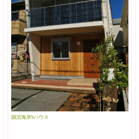
鵠沼海岸Sハウス