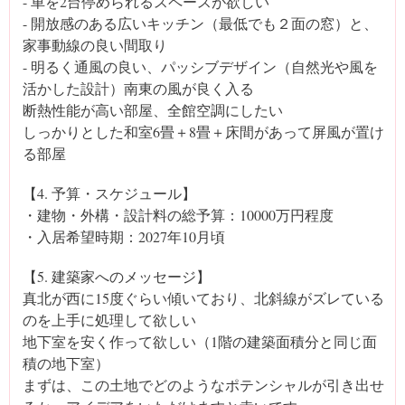
- 車を2台停められるスペースが欲しい
- 開放感のある広いキッチン（最低でも２面の窓）と、
家事動線の良い間取り
- 明るく通風の良い、パッシブデザイン（自然光や風を
活かした設計）南東の風が良く入る
断熱性能が高い部屋、全館空調にしたい
しっかりとした和室6畳＋8畳＋床間があって屏風が置け
る部屋
【4. 予算・スケジュール】
・建物・外構・設計料の総予算：10000万円程度
・入居希望時期：2027年10月頃
【5. 建築家へのメッセージ】
真北が西に15度ぐらい傾いており、北斜線がズレている
のを上手に処理して欲しい
地下室を安く作って欲しい（1階の建築面積分と同じ面
積の地下室）
まずは、この土地でどのようなポテンシャルが引き出せ