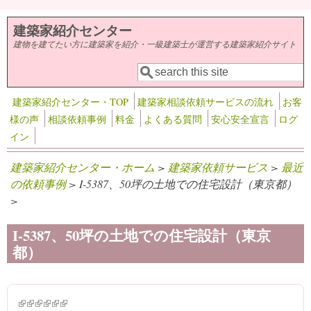
メインコンテンツに移動
建築家紹介センター
建物を建てたい方に建築家を紹介・一級建築士が運営する建築家紹介サイト
検索
検索フォーム
建築家紹介センター・TOP
建築家相談依頼サービスの流れ
お客
様の声
相談依頼事例
料金
よくある質問
安心安全宣言
ログ
イン
建築家紹介センター・ホーム
>
建築家依頼サービス
>
最近
の依頼事例
> I-5387、50坪の土地での住宅設計（東京都）
>
I-5387、50坪の土地での住宅設計（東京
都）
(link is external)
(link is external)
(link is external)
(link is external)
(link is external)
(link is external)