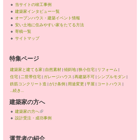
当サイトの竣工事例
建築家インタビュー一覧
オープンハウス・建築イベント情報
安い土地に住みやすい家をたてる方法
寄稿一覧
サイトマップ
特集ページ
建築家と建てる家
|
自然素材
|
傾斜地
|
狭小住宅
|
リフォーム
|
住宅
|
二世帯住宅
|
ガレージハウス
|
再建築不可
|
シンプルモダン
|
鉄筋コンクリート造
|
がけ条例
|
用途変更
|
平屋
|
コートハウス
|
...続き...
建築家の方へ
建築家の方へ
(link is external)
設計受注・成功事例
運営者の紹介