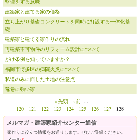
監理をする意味
建築家と建てる家の価格
立ち上がり基礎コンクリートを同時に打設する一体化基
礎
建築家と建てる家作りの流れ
再建築不可物件のリフォーム設計について
がけ条例を知っていますか？
福岡市博多区の病院火災について
私道のみに面した土地の注意点
竜巻に強い家
« 先頭
‹ 前
…
ページ
128
120
121
122
123
124
125
126
127
メルマガ・建築家紹介センター通信
家作りに役立つ情報をお送りします。ぜひご登録ください。
メール
*