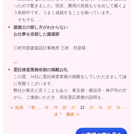
ったので驚きました。現在、費用の見積もりを出して戴くよ
う依頼中です。うまく成就することを願っています。
そもそも、...
建築士の探し方がわからない
お仕事を依頼した建築家
三村邦彦建築設計事務所 三村 邦彦様
...
委託検査業務依頼の掲載お礼
この度、16日に委託検査業務の掲載をしていただきまして誠
に有難うございます。
弊社が東京と言うこともあり、東京都・横浜市・神戸市の方
から、ご連絡いただき、現在委託業務の説明を...
ページ
22
≪ 先頭
? 前
…
18
19
20
21
23
24
25
26
…
次 ?
最終 ≫