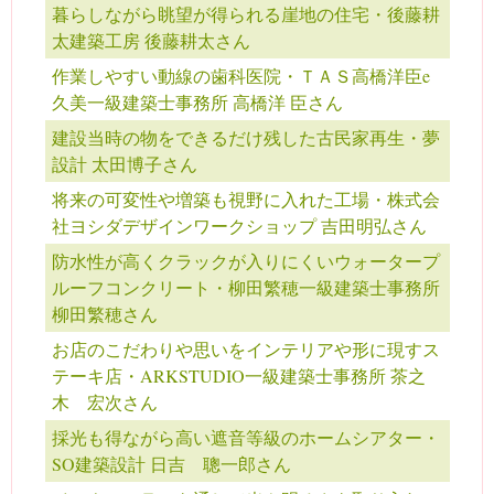
暮らしながら眺望が得られる崖地の住宅・後藤耕
太建築工房 後藤耕太さん
作業しやすい動線の歯科医院・ＴＡＳ高橋洋臣e
久美一級建築士事務所 高橋洋 臣さん
建設当時の物をできるだけ残した古民家再生・夢
設計 太田博子さん
将来の可変性や増築も視野に入れた工場・株式会
社ヨシダデザインワークショップ 吉田明弘さん
防水性が高くクラックが入りにくいウォータープ
ルーフコンクリート・柳田繁穂一級建築士事務所
柳田繁穂さん
お店のこだわりや思いをインテリアや形に現すス
テーキ店・ARKSTUDIO一級建築士事務所 茶之
木 宏次さん
採光も得ながら高い遮音等級のホームシアター・
SO建築設計 日吉 聰一郎さん