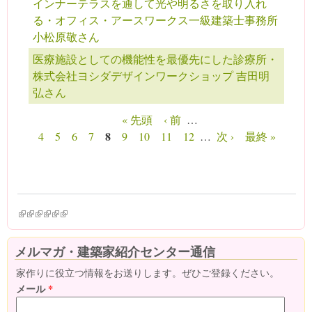
インナーテラスを通して光や明るさを取り入れ
る・オフィス・アースワークス一級建築士事務所
小松原敬さん
医療施設としての機能性を最優先にした診療所・
株式会社ヨシダデザインワークショップ 吉田明
弘さん
« 先頭
‹ 前
…
ページ
8
4
5
6
7
9
10
11
12
…
次 ›
最終 »
(link is external)
(link is external)
(link is external)
(link is external)
(link is external)
(link is external)
メルマガ・建築家紹介センター通信
家作りに役立つ情報をお送りします。ぜひご登録ください。
メール
*