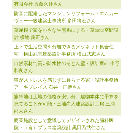
有限会社 五藤久佳さん
防音に配慮したマンションリフォーム・エムカー
ヴェー一級建築士事務所 多田将宏さん
草屋根で家を小さな生態系にする・草(sou)空間設
計 横地 義正さん
上下で生活空間を分離できるメゾネット集合住
宅・横山武志建築設計事務所 横山武志さん
自然素材で高い防水性のそとん壁・設計室en 小野
和良さん
猫がストレスを感じずに暮らせる家・設計事務所
アーキプレイス 石井 正博さん
旗竿地は土地の価格が安い分、建物本体に予算を
充てることが可能・三浦尚人建築設計工房 三浦
尚人さん
商業施設として意識してデザインされた歯科医
院・（有）プラス建築設計 黒田乃武仁さん