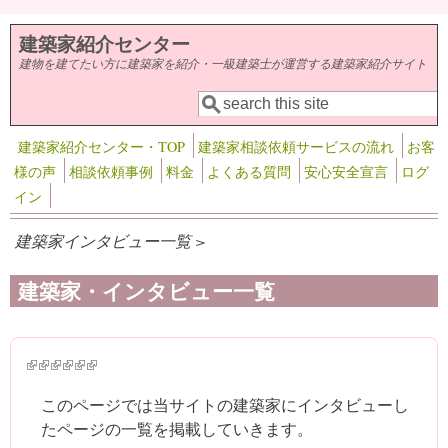
メインコンテンツに移動
建築家紹介センター
建物を建てたい方に建築家を紹介・一級建築士が運営する建築家紹介サイト
検索
検索フォーム
建築家紹介センター・TOP
建築家相談依頼サービスの流れ
お客
様の声
相談依頼事例
料金
よくある質問
安心安全宣言
ログ
イン
建築家インタビュー一覧 >
建築家・インタビュー一覧
(link is external)
(link is external)
(link is external)
(link is external)
(link is external)
(link is external)
このページでは当サイトの建築家にインタビューし
たページの一覧を掲載していきます。