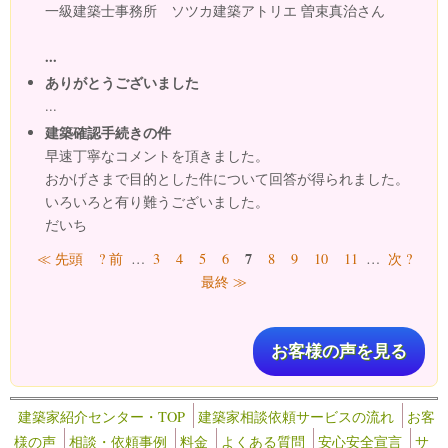
一級建築士事務所 ソツカ建築アトリエ 曽束真治さん
...
ありがとうございました
...
建築確認手続きの件
早速丁寧なコメントを頂きました。
おかげさまで目的とした件について回答が得られました。
いろいろと有り難うございました。
だいち
ページ
7
≪ 先頭
? 前
…
3
4
5
6
8
9
10
11
…
次 ?
最終 ≫
お客様の声を見る
建築家紹介センター・TOP
建築家相談依頼サービスの流れ
お客
様の声
相談・依頼事例
料金
よくある質問
安心安全宣言
サ