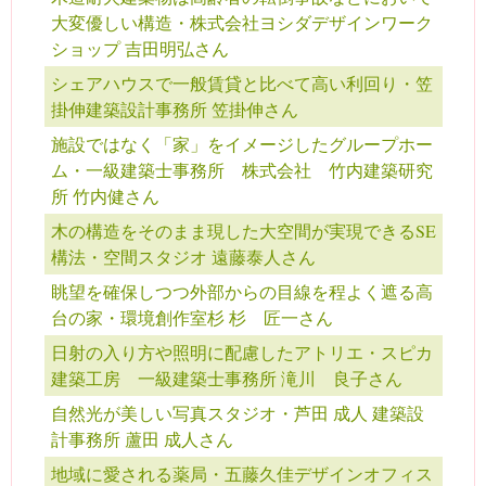
大変優しい構造・株式会社ヨシダデザインワーク
ショップ 吉田明弘さん
シェアハウスで一般賃貸と比べて高い利回り・笠
掛伸建築設計事務所 笠掛伸さん
施設ではなく「家」をイメージしたグループホー
ム・一級建築士事務所 株式会社 竹内建築研究
所 竹内健さん
木の構造をそのまま現した大空間が実現できるSE
構法・空間スタジオ 遠藤泰人さん
眺望を確保しつつ外部からの目線を程よく遮る高
台の家・環境創作室杉 杉 匠一さん
日射の入り方や照明に配慮したアトリエ・スピカ
建築工房 一級建築士事務所 滝川 良子さん
自然光が美しい写真スタジオ・芦田 成人 建築設
計事務所 蘆田 成人さん
地域に愛される薬局・五藤久佳デザインオフィス