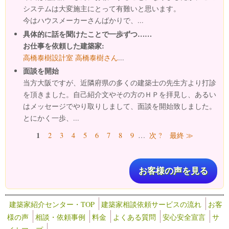
システムは大変施主にとって有難いと思います。
今はハウスメーカーさんばかりで、...
具体的に話を聞けたことで一歩ずつ……
お仕事を依頼した建築家:
高橋泰樹設計室 高橋泰樹さん
...
面談を開始
当方大阪ですが、近隣府県の多くの建築士の先生方より打診
を頂きました。自己紹介文やその方のＨＰを拝見し、あるい
はメッセージでやり取りしまして、面談を開始致しました。
とにかく一歩、...
ページ
1
2
3
4
5
6
7
8
9
…
次 ?
最終 ≫
お客様の声を見る
建築家紹介センター・TOP
建築家相談依頼サービスの流れ
お客
様の声
相談・依頼事例
料金
よくある質問
安心安全宣言
サ