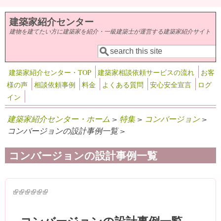
メインコンテンツに移動
建築家紹介センター
建物を建てたい方に建築家を紹介・一級建築士が運営する建築家紹介サイト
検索
検索フォーム
建築家紹介センター・TOP
建築家相談依頼サービスの流れ
お客
様の声
相談依頼事例
料金
よくある質問
安心安全宣言
ログ
イン
建築家紹介センター・ホーム
>
特集
>
コンバージョン
>
コンバージョンの設計事例一覧 >
コンバージョンの設計事例一覧
(link is external)
(link is external)
(link is external)
(link is external)
(link is external)
(link is external)