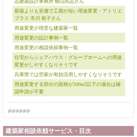
志建築設計事務所 横山武志さん
新築よりも安価で工期が短い用途変更・アトリエ
プラス 市川 裕子さん
用途変更が得意な建築家一覧
用途変更の設計事例一覧
用途変更の相談依頼事例一覧
住宅からシェアハウス・グループホームへの用途
変更がしやすくなりそうです
兵庫県では空家が有効活用しやすくなりそうです
用途変更する部分の面積が200m2以下の場合は確
認申請が不要
(link is external)
(link is external)
(link is external)
(link is external)
(link is external)
(link is external)
建築家相談依頼サービス・目次