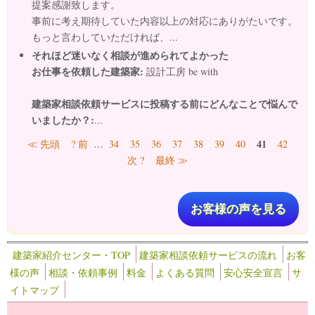
提案感謝致します。
事前に考え期待していた内容以上の対応にありがたいです。
もっと言わしていただければ、...
それほど迷いなく相談が進められてよかった
お仕事を依頼した建築家:
設計工房 be with
建築家相談依頼サービスに投稿する前にどんなことで悩んで
いましたか？:
...
ページ
41
≪ 先頭
? 前
…
34
35
36
37
38
39
40
42
次 ?
最終 ≫
お客様の声を見る
建築家紹介センター・TOP
建築家相談依頼サービスの流れ
お客
様の声
相談・依頼事例
料金
よくある質問
安心安全宣言
サ
イトマップ