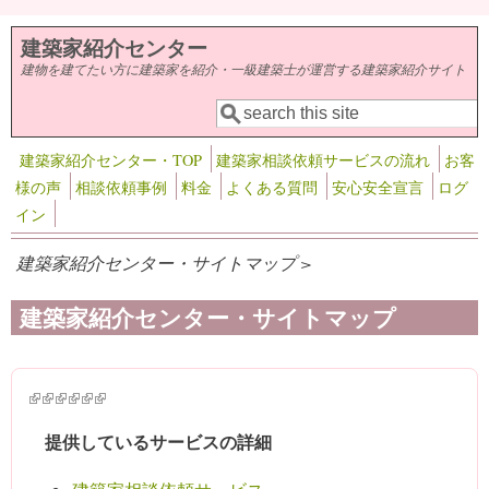
メインコンテンツに移動
建築家紹介センター
建物を建てたい方に建築家を紹介・一級建築士が運営する建築家紹介サイト
検索
検索フォーム
建築家紹介センター・TOP
建築家相談依頼サービスの流れ
お客
様の声
相談依頼事例
料金
よくある質問
安心安全宣言
ログ
イン
建築家紹介センター・サイトマップ >
建築家紹介センター・サイトマップ
(link is external)
(link is external)
(link is external)
(link is external)
(link is external)
(link is external)
提供しているサービスの詳細